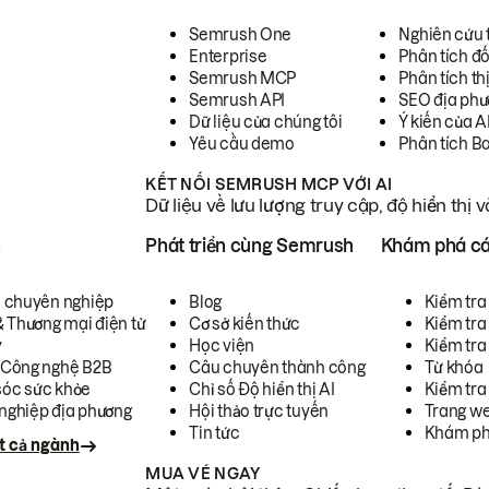
Semrush One
Nghiên cứu 
Enterprise
Phân tích đố
Semrush MCP
Phân tích th
Semrush API
SEO địa phư
Dữ liệu của chúng tôi
Ý kiến của A
Yêu cầu demo
Phân tích B
KẾT NỐI SEMRUSH MCP VỚI AI
Dữ liệu về lưu lượng truy cập, độ hiển thị 
h
Phát triển cùng Semrush
Khám phá cá
ụ chuyên nghiệp
Blog
Kiểm tra 
& Thương mại điện tử
Cơ sở kiến thức
Kiểm tra
y
Học viện
Kiểm tra
 Công nghệ B2B
Câu chuyên thành công
Từ khóa
óc sức khỏe
Chỉ số Độ hiển thị AI
Kiểm tra
nghiệp địa phương
Hội thảo trực tuyến
Trang we
Tin tức
Khám ph
t cả ngành
MUA VÉ NGAY