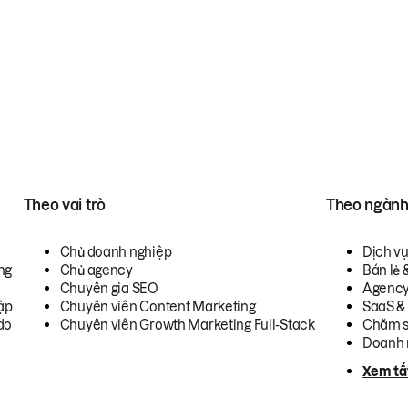
Theo vai trò
Theo ngàn
Chủ doanh nghiệp
Dịch v
ng
Chủ agency
Bán lẻ 
Chuyên gia SEO
Agenc
ập
Chuyên viên Content Marketing
SaaS &
do
Chuyên viên Growth Marketing Full-Stack
Chăm s
Doanh 
Xem tấ