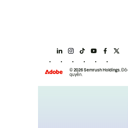
© 2026 Semrush Holdings.
Đã 
quyền.