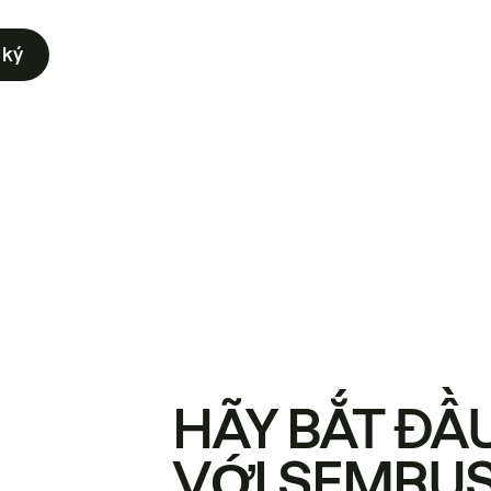
 ký
HÃY BẮT ĐẦ
VỚI SEMRU