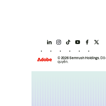
© 2026 Semrush Holdings.
Đã 
quyền.