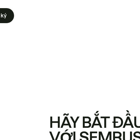
 ký
HÃY BẮT ĐẦ
VỚI SEMRU