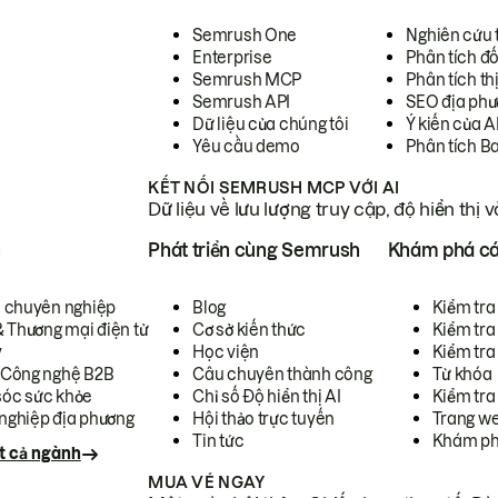
Semrush One
Nghiên cứu 
Enterprise
Phân tích đố
Semrush MCP
Phân tích th
Semrush API
SEO địa phư
Dữ liệu của chúng tôi
Ý kiến của A
Yêu cầu demo
Phân tích B
KẾT NỐI SEMRUSH MCP VỚI AI
Dữ liệu về lưu lượng truy cập, độ hiển thị 
h
Phát triển cùng Semrush
Khám phá cá
ụ chuyên nghiệp
Blog
Kiểm tra 
& Thương mại điện tử
Cơ sở kiến thức
Kiểm tra
y
Học viện
Kiểm tra
 Công nghệ B2B
Câu chuyên thành công
Từ khóa
óc sức khỏe
Chỉ số Độ hiển thị AI
Kiểm tra
nghiệp địa phương
Hội thảo trực tuyến
Trang we
Tin tức
Khám ph
t cả ngành
MUA VÉ NGAY