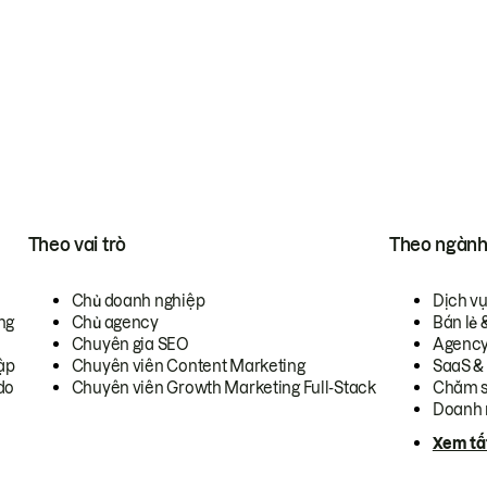
Theo vai trò
Theo ngàn
Chủ doanh nghiệp
Dịch v
ng
Chủ agency
Bán lẻ 
Chuyên gia SEO
Agenc
ập
Chuyên viên Content Marketing
SaaS &
do
Chuyên viên Growth Marketing Full-Stack
Chăm s
Doanh 
Xem tấ