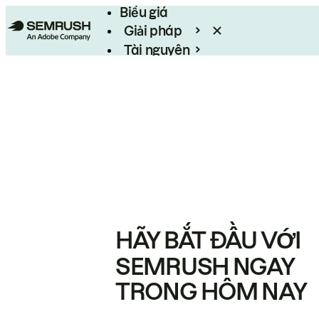
Biểu giá
Giải pháp
Tài nguyên
Enterprise
HÃY BẮT ĐẦU VỚI
SEMRUSH NGAY
TRONG HÔM NAY