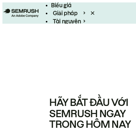
Biểu giá
Giải pháp
Tài nguyên
Enterprise
HÃY BẮT ĐẦU VỚI
SEMRUSH NGAY
TRONG HÔM NAY