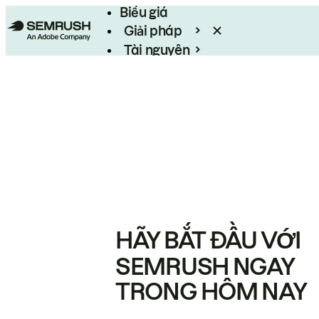
Biểu giá
Giải pháp
Tài nguyên
Enterprise
HÃY BẮT ĐẦU VỚI
SEMRUSH NGAY
TRONG HÔM NAY