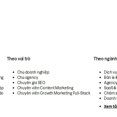
Theo vai trò
Theo ngàn
Chủ doanh nghiệp
Dịch v
ng
Chủ agency
Bán lẻ 
Chuyên gia SEO
Agenc
ập
Chuyên viên Content Marketing
SaaS &
do
Chuyên viên Growth Marketing Full-Stack
Chăm s
Doanh 
Xem tấ