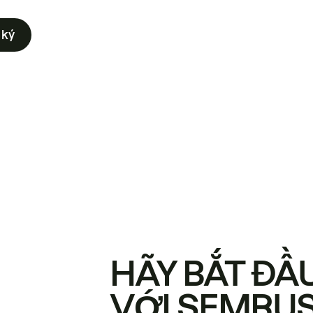
 ký
HÃY BẮT ĐẦ
VỚI SEMRU