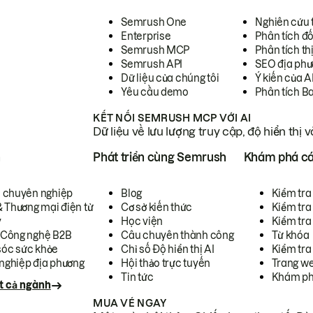
Semrush One
Nghiên cứu 
Enterprise
Phân tích đố
Semrush MCP
Phân tích th
Semrush API
SEO địa phư
Dữ liệu của chúng tôi
Ý kiến của A
Yêu cầu demo
Phân tích B
KẾT NỐI SEMRUSH MCP VỚI AI
Dữ liệu về lưu lượng truy cập, độ hiển thị 
h
Phát triển cùng Semrush
Khám phá cá
ụ chuyên nghiệp
Blog
Kiểm tra 
& Thương mại điện tử
Cơ sở kiến thức
Kiểm tra
y
Học viện
Kiểm tra
 Công nghệ B2B
Câu chuyên thành công
Từ khóa
óc sức khỏe
Chỉ số Độ hiển thị AI
Kiểm tra
nghiệp địa phương
Hội thảo trực tuyến
Trang we
Tin tức
Khám ph
t cả ngành
MUA VÉ NGAY