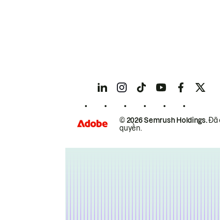
© 2026 Semrush Holdings.
Đã 
quyền.