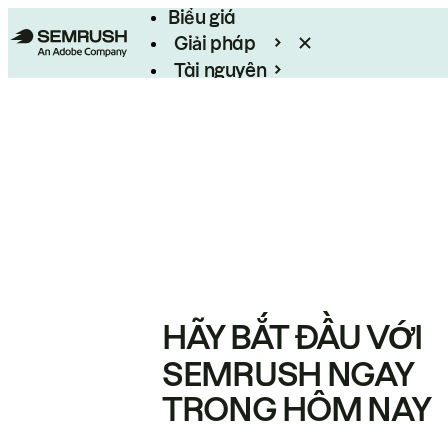
Biểu giá
Giải pháp
Tài nguyên
Enterprise
HÃY BẮT ĐẦU VỚI
SEMRUSH NGAY
TRONG HÔM NAY