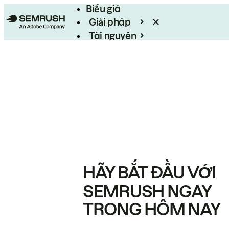
Biểu giá
Giải pháp
Tài nguyên
Enterprise
HÃY BẮT ĐẦU VỚI
SEMRUSH NGAY
TRONG HÔM NAY