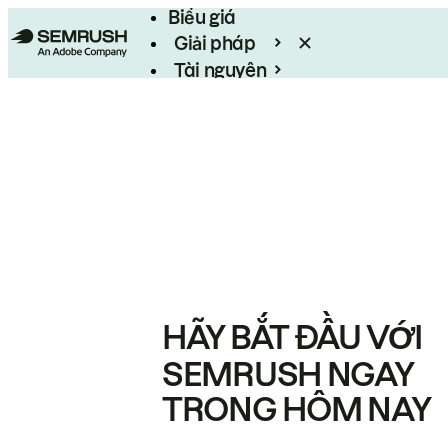
Biểu giá
Giải pháp
Tài nguyên
Enterprise
HÃY BẮT ĐẦU VỚI
SEMRUSH NGAY
TRONG HÔM NAY