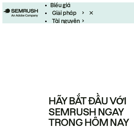
Biểu giá
Giải pháp
Tài nguyên
Enterprise
HÃY BẮT ĐẦU VỚI
SEMRUSH NGAY
TRONG HÔM NAY