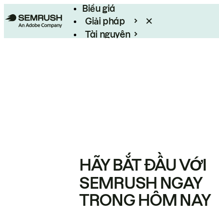
Biểu giá
Giải pháp
Tài nguyên
Enterprise
HÃY BẮT ĐẦU VỚI
SEMRUSH NGAY
TRONG HÔM NAY