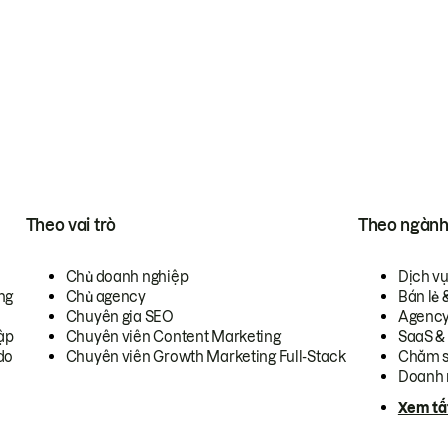
Theo vai trò
Theo ngàn
Chủ doanh nghiệp
Dịch v
ng
Chủ agency
Bán lẻ 
Chuyên gia SEO
Agenc
ập
Chuyên viên Content Marketing
SaaS &
do
Chuyên viên Growth Marketing Full-Stack
Chăm s
Doanh 
Xem tấ