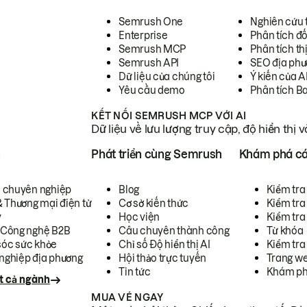
Semrush One
Nghiên cứu 
Enterprise
Phân tích đố
Semrush MCP
Phân tích th
Semrush API
SEO địa phư
Dữ liệu của chúng tôi
Ý kiến của A
Yêu cầu demo
Phân tích B
KẾT NỐI SEMRUSH MCP VỚI AI
Dữ liệu về lưu lượng truy cập, độ hiển thị 
h
Phát triển cùng Semrush
Khám phá cá
ụ chuyên nghiệp
Blog
Kiểm tra 
& Thương mại điện tử
Cơ sở kiến thức
Kiểm tra
y
Học viện
Kiểm tra
 Công nghệ B2B
Câu chuyên thành công
Từ khóa
óc sức khỏe
Chỉ số Độ hiển thị AI
Kiểm tra
nghiệp địa phương
Hội thảo trực tuyến
Trang we
Tin tức
Khám ph
t cả ngành
MUA VÉ NGAY