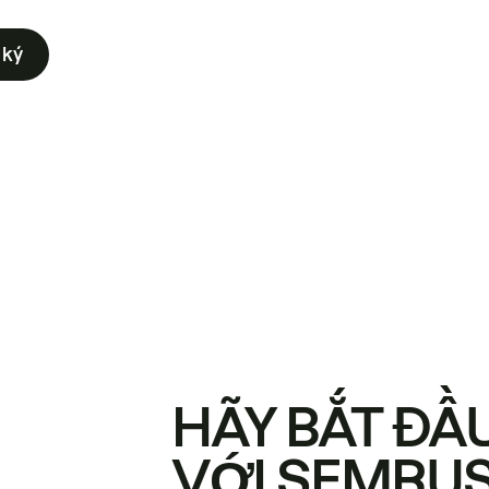
 ký
HÃY BẮT ĐẦ
VỚI SEMRU