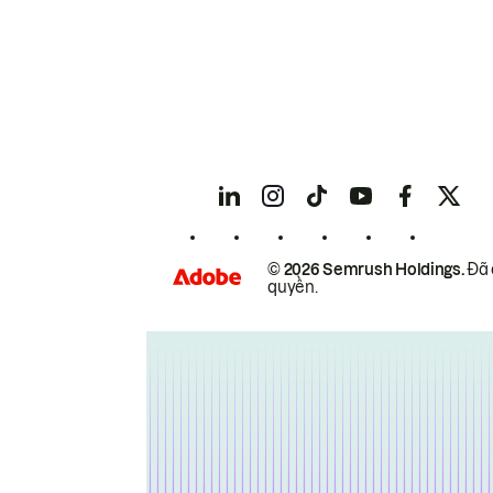
© 2026 Semrush Holdings.
Đã 
quyền.