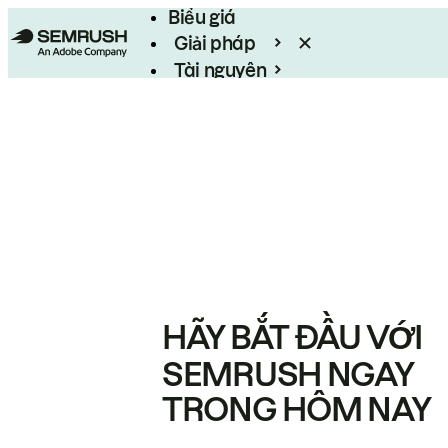
Biểu giá
Giải pháp
Tài nguyên
Enterprise
HÃY BẮT ĐẦU VỚI
SEMRUSH NGAY
TRONG HÔM NAY