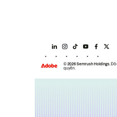
© 2026 Semrush Holdings.
Đã 
quyền.