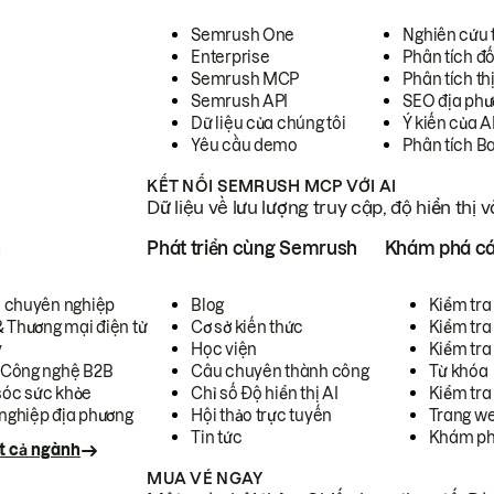
Semrush One
Nghiên cứu 
Enterprise
Phân tích đố
Semrush MCP
Phân tích th
Semrush API
SEO địa phư
Dữ liệu của chúng tôi
Ý kiến của A
Yêu cầu demo
Phân tích B
KẾT NỐI SEMRUSH MCP VỚI AI
Dữ liệu về lưu lượng truy cập, độ hiển thị 
h
Phát triển cùng Semrush
Khám phá cá
ụ chuyên nghiệp
Blog
Kiểm tra 
& Thương mại điện tử
Cơ sở kiến thức
Kiểm tra
y
Học viện
Kiểm tra
 Công nghệ B2B
Câu chuyên thành công
Từ khóa
óc sức khỏe
Chỉ số Độ hiển thị AI
Kiểm tra
nghiệp địa phương
Hội thảo trực tuyến
Trang we
Tin tức
Khám ph
t cả ngành
MUA VÉ NGAY