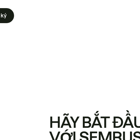
 ký
HÃY BẮT ĐẦ
VỚI SEMRU