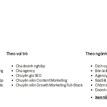
Theo vai trò
Theo ngàn
Chủ doanh nghiệp
Dịch v
ng
Chủ agency
Bán lẻ 
Chuyên gia SEO
Agenc
ập
Chuyên viên Content Marketing
SaaS &
do
Chuyên viên Growth Marketing Full-Stack
Chăm s
Doanh 
Xem tấ