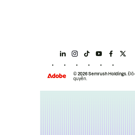
© 2026 Semrush Holdings.
Đã 
quyền.