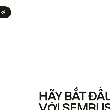
 ký
HÃY BẮT ĐẦ
VỚI SEMRU