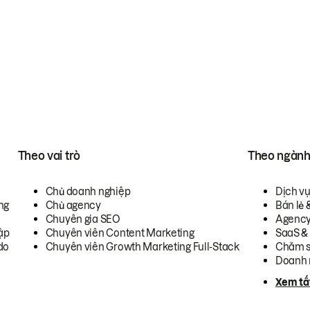
Theo vai trò
Theo ngàn
Chủ doanh nghiệp
Dịch v
ng
Chủ agency
Bán lẻ 
Chuyên gia SEO
Agenc
ập
Chuyên viên Content Marketing
SaaS &
do
Chuyên viên Growth Marketing Full-Stack
Chăm s
Doanh 
Xem tấ