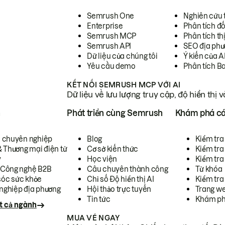
Semrush One
Nghiên cứu 
Enterprise
Phân tích đố
Semrush MCP
Phân tích th
Semrush API
SEO địa phư
Dữ liệu của chúng tôi
Ý kiến của A
Yêu cầu demo
Phân tích B
KẾT NỐI SEMRUSH MCP VỚI AI
Dữ liệu về lưu lượng truy cập, độ hiển thị 
h
Phát triển cùng Semrush
Khám phá cá
ụ chuyên nghiệp
Blog
Kiểm tra 
& Thương mại điện tử
Cơ sở kiến thức
Kiểm tra
y
Học viện
Kiểm tra
 Công nghệ B2B
Câu chuyên thành công
Từ khóa
óc sức khỏe
Chỉ số Độ hiển thị AI
Kiểm tra
nghiệp địa phương
Hội thảo trực tuyến
Trang we
Tin tức
Khám ph
t cả ngành
MUA VÉ NGAY