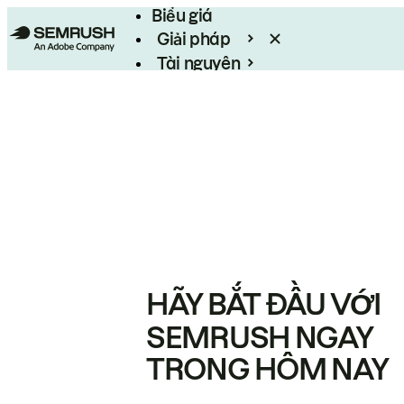
Biểu giá
Giải pháp
Tài nguyên
Enterprise
HÃY BẮT ĐẦU VỚI
SEMRUSH NGAY
TRONG HÔM NAY