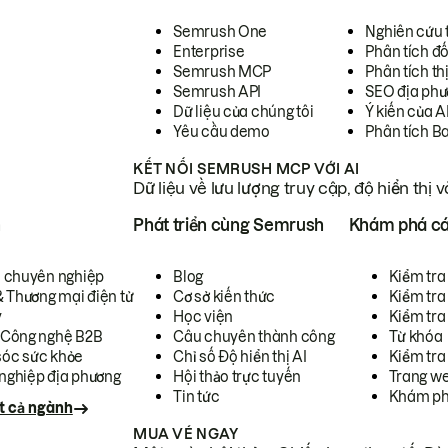
Semrush One
Nghiên cứu 
Enterprise
Phân tích đố
Semrush MCP
Phân tích th
Semrush API
SEO địa phư
Dữ liệu của chúng tôi
Ý kiến của A
Yêu cầu demo
Phân tích B
KẾT NỐI SEMRUSH MCP VỚI AI
Dữ liệu về lưu lượng truy cập, độ hiển thị 
h
Phát triển cùng Semrush
Khám phá cá
ụ chuyên nghiệp
Blog
Kiểm tra 
& Thương mại điện tử
Cơ sở kiến thức
Kiểm tra
y
Học viện
Kiểm tra
 Công nghệ B2B
Câu chuyên thành công
Từ khóa
óc sức khỏe
Chỉ số Độ hiển thị AI
Kiểm tra
nghiệp địa phương
Hội thảo trực tuyến
Trang we
Tin tức
Khám ph
t cả ngành
MUA VÉ NGAY