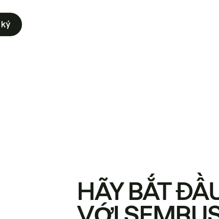
 ký
HÃY BẮT ĐẦ
VỚI SEMRU