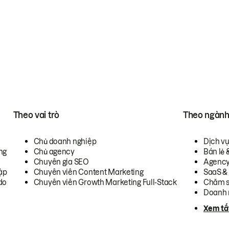
Theo vai trò
Theo ngàn
Chủ doanh nghiệp
Dịch v
ng
Chủ agency
Bán lẻ 
Chuyên gia SEO
Agenc
ập
Chuyên viên Content Marketing
SaaS &
do
Chuyên viên Growth Marketing Full-Stack
Chăm s
Doanh 
Xem tấ