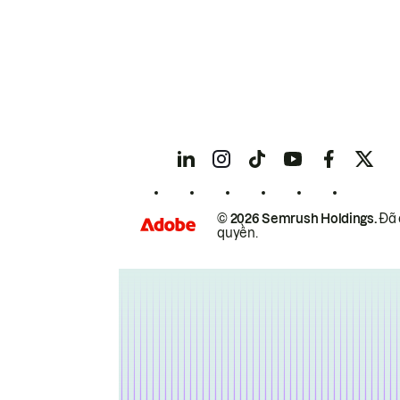
© 2026 Semrush Holdings.
Đã 
quyền.