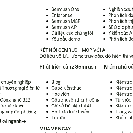
Semrush One
Nghiên cứu 
Enterprise
Phân tích đố
Semrush MCP
Phân tích th
Semrush API
SEO địa phư
Dữ liệu của chúng tôi
Ý kiến của A
Yêu cầu demo
Phân tích B
KẾT NỐI SEMRUSH MCP VỚI AI
Dữ liệu về lưu lượng truy cập, độ hiển thị 
h
Phát triển cùng Semrush
Khám phá cá
ụ chuyên nghiệp
Blog
Kiểm tra 
& Thương mại điện tử
Cơ sở kiến thức
Kiểm tra
y
Học viện
Kiểm tra
 Công nghệ B2B
Câu chuyên thành công
Từ khóa
óc sức khỏe
Chỉ số Độ hiển thị AI
Kiểm tra
nghiệp địa phương
Hội thảo trực tuyến
Trang we
Tin tức
Khám ph
t cả ngành
MUA VÉ NGAY