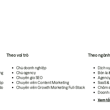
Theo vai trò
Theo ngàn
Chủ doanh nghiệp
Dịch v
ng
Chủ agency
Bán lẻ 
Chuyên gia SEO
Agenc
ập
Chuyên viên Content Marketing
SaaS &
do
Chuyên viên Growth Marketing Full-Stack
Chăm s
Doanh 
Xem tấ