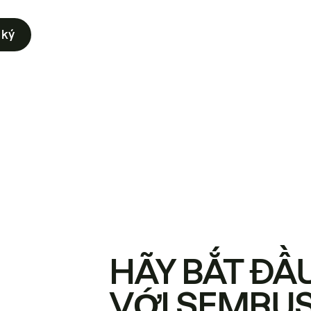
 ký
HÃY BẮT ĐẦ
VỚI SEMRU