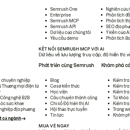
Semrush One
Nghiên cứu 
Enterprise
Phân tích đố
Semrush MCP
Phân tích th
Semrush API
SEO địa phư
Dữ liệu của chúng tôi
Ý kiến của A
Yêu cầu demo
Phân tích B
KẾT NỐI SEMRUSH MCP VỚI AI
Dữ liệu về lưu lượng truy cập, độ hiển thị 
h
Phát triển cùng Semrush
Khám phá cá
ụ chuyên nghiệp
Blog
Kiểm tra 
& Thương mại điện tử
Cơ sở kiến thức
Kiểm tra
y
Học viện
Kiểm tra
 Công nghệ B2B
Câu chuyên thành công
Từ khóa
óc sức khỏe
Chỉ số Độ hiển thị AI
Kiểm tra
nghiệp địa phương
Hội thảo trực tuyến
Trang we
Tin tức
Khám ph
t cả ngành
MUA VÉ NGAY