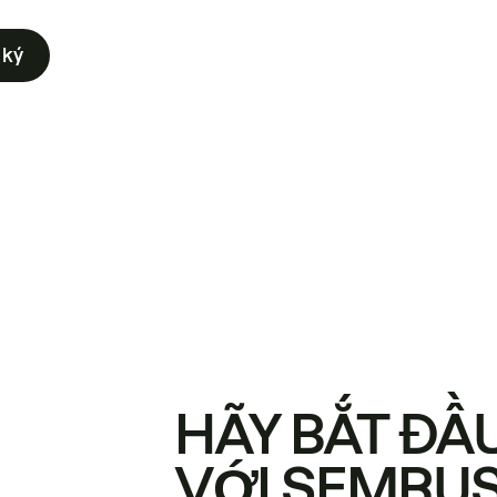
 ký
HÃY BẮT ĐẦ
VỚI SEMRU