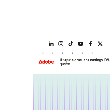
© 2026 Semrush Holdings.
Đã 
quyền.