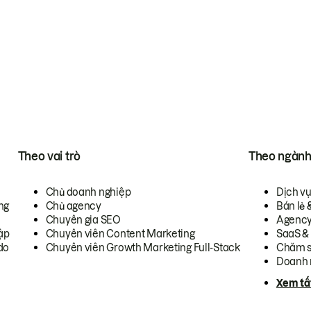
Theo vai trò
Theo ngàn
Chủ doanh nghiệp
Dịch v
ng
Chủ agency
Bán lẻ 
Chuyên gia SEO
Agenc
ập
Chuyên viên Content Marketing
SaaS &
do
Chuyên viên Growth Marketing Full-Stack
Chăm s
Doanh 
Xem tấ