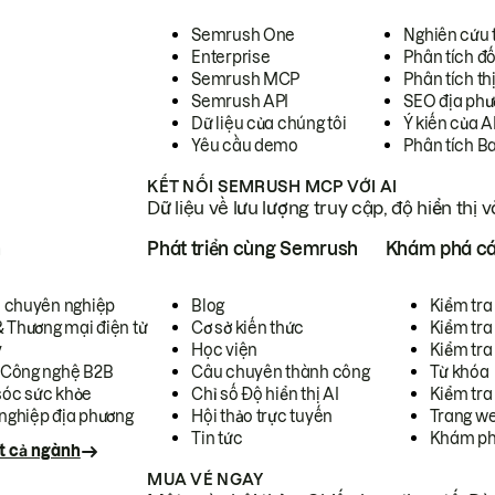
Semrush One
Nghiên cứu 
Enterprise
Phân tích đố
Semrush MCP
Phân tích th
Semrush API
SEO địa phư
Dữ liệu của chúng tôi
Ý kiến của A
Yêu cầu demo
Phân tích B
KẾT NỐI SEMRUSH MCP VỚI AI
Dữ liệu về lưu lượng truy cập, độ hiển thị 
h
Phát triển cùng Semrush
Khám phá cá
ụ chuyên nghiệp
Blog
Kiểm tra 
& Thương mại điện tử
Cơ sở kiến thức
Kiểm tra
y
Học viện
Kiểm tra
 Công nghệ B2B
Câu chuyên thành công
Từ khóa
óc sức khỏe
Chỉ số Độ hiển thị AI
Kiểm tra
nghiệp địa phương
Hội thảo trực tuyến
Trang we
Tin tức
Khám ph
t cả ngành
MUA VÉ NGAY