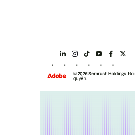
© 2026 Semrush Holdings.
Đã 
quyền.