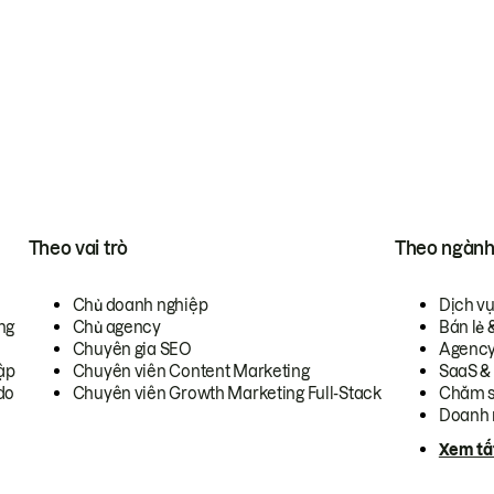
Theo vai trò
Theo ngàn
Chủ doanh nghiệp
Dịch v
ng
Chủ agency
Bán lẻ 
Chuyên gia SEO
Agenc
ập
Chuyên viên Content Marketing
SaaS &
do
Chuyên viên Growth Marketing Full-Stack
Chăm s
Doanh 
Xem tấ