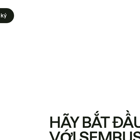
 ký
HÃY BẮT ĐẦ
VỚI SEMRU