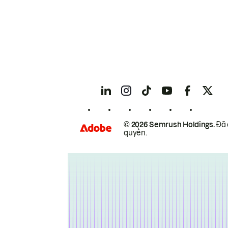
© 2026 Semrush Holdings.
Đã 
quyền.