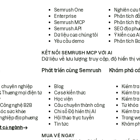
Semrush One
Nghiên cứu 
Enterprise
Phân tích đố
Semrush MCP
Phân tích th
Semrush API
SEO địa phư
Dữ liệu của chúng tôi
Ý kiến của A
Yêu cầu demo
Phân tích B
KẾT NỐI SEMRUSH MCP VỚI AI
Dữ liệu về lưu lượng truy cập, độ hiển thị 
h
Phát triển cùng Semrush
Khám phá cá
ụ chuyên nghiệp
Blog
Kiểm tra 
& Thương mại điện tử
Cơ sở kiến thức
Kiểm tra
y
Học viện
Kiểm tra
 Công nghệ B2B
Câu chuyên thành công
Từ khóa
óc sức khỏe
Chỉ số Độ hiển thị AI
Kiểm tra
nghiệp địa phương
Hội thảo trực tuyến
Trang we
Tin tức
Khám ph
t cả ngành
MUA VÉ NGAY