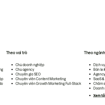
Theo vai trò
Theo ngàn
Chủ doanh nghiệp
Dịch v
ng
Chủ agency
Bán lẻ 
Chuyên gia SEO
Agenc
ập
Chuyên viên Content Marketing
SaaS &
do
Chuyên viên Growth Marketing Full-Stack
Chăm s
Doanh 
Xem tấ