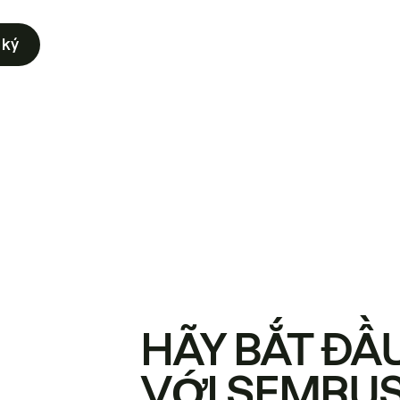
 ký
HÃY BẮT ĐẦ
VỚI SEMRU