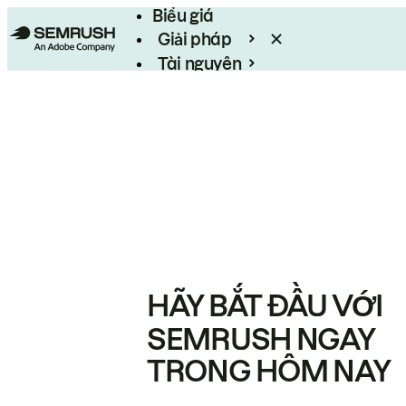
Biểu giá
Giải pháp
Tài nguyên
Enterprise
HÃY BẮT ĐẦU VỚI
SEMRUSH NGAY
TRONG HÔM NAY