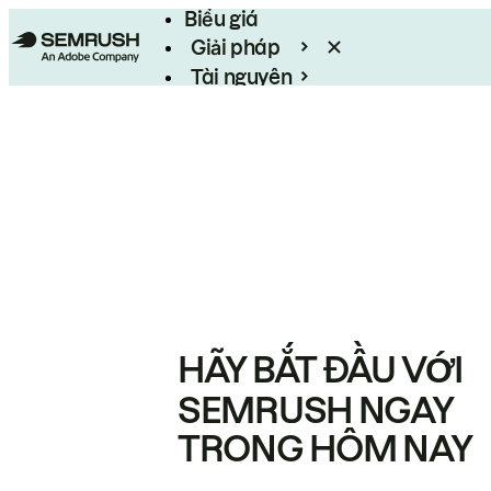
Biểu giá
Giải pháp
Tài nguyên
Enterprise
HÃY BẮT ĐẦU VỚI
SEMRUSH NGAY
TRONG HÔM NAY