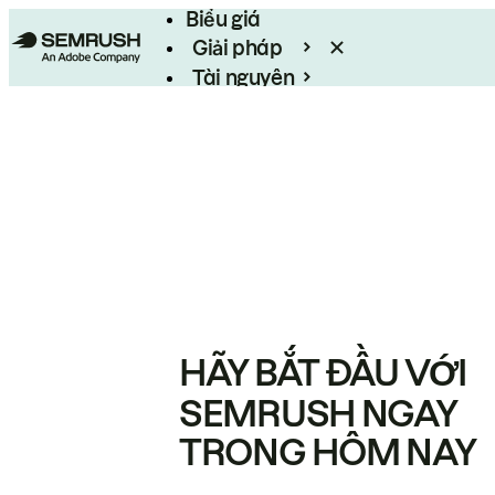
Biểu giá
Giải pháp
Tài nguyên
Enterprise
HÃY BẮT ĐẦU VỚI
SEMRUSH NGAY
TRONG HÔM NAY