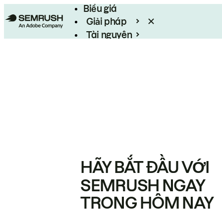
Biểu giá
Giải pháp
Tài nguyên
Enterprise
HÃY BẮT ĐẦU VỚI
SEMRUSH NGAY
TRONG HÔM NAY