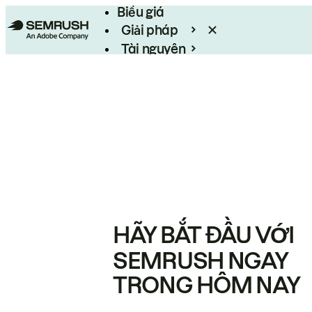
Biểu giá
Giải pháp
Tài nguyên
Enterprise
HÃY BẮT ĐẦU VỚI
SEMRUSH NGAY
TRONG HÔM NAY