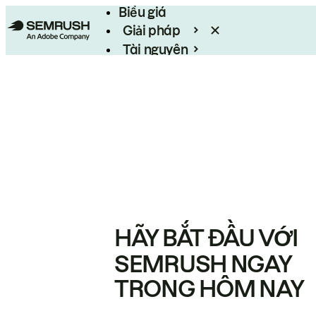
Biểu giá
Giải pháp
Tài nguyên
Enterprise
HÃY BẮT ĐẦU VỚI
SEMRUSH NGAY
TRONG HÔM NAY