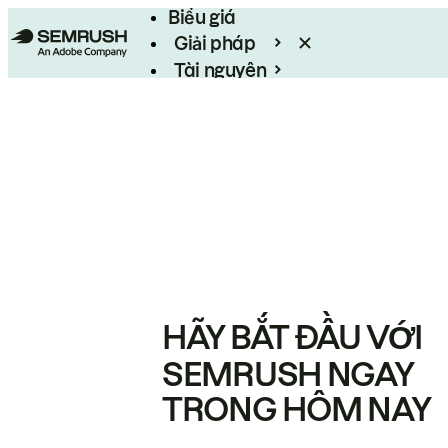
Biểu giá
Giải pháp
Tài nguyên
Enterprise
HÃY BẮT ĐẦU VỚI
SEMRUSH NGAY
TRONG HÔM NAY