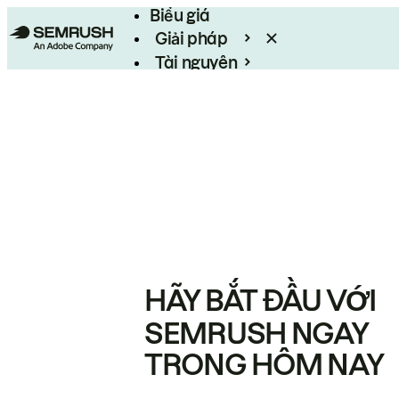
Biểu giá
Giải pháp
Tài nguyên
Enterprise
HÃY BẮT ĐẦU VỚI
SEMRUSH NGAY
TRONG HÔM NAY