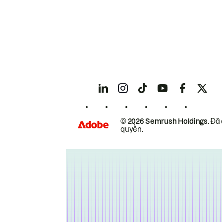
© 2026 Semrush Holdings.
Đã 
quyền.