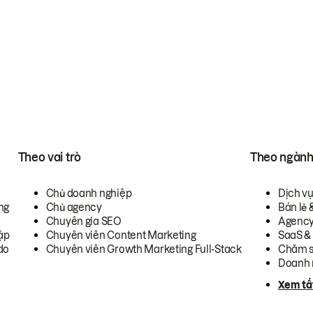
Theo vai trò
Theo ngàn
Chủ doanh nghiệp
Dịch v
ng
Chủ agency
Bán lẻ 
Chuyên gia SEO
Agenc
ập
Chuyên viên Content Marketing
SaaS &
do
Chuyên viên Growth Marketing Full-Stack
Chăm s
Doanh 
Xem tấ