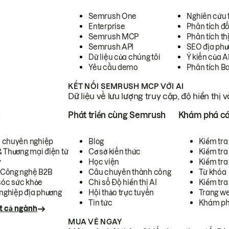
Semrush One
Nghiên cứu 
Enterprise
Phân tích đố
Semrush MCP
Phân tích th
Semrush API
SEO địa phư
Dữ liệu của chúng tôi
Ý kiến của A
Yêu cầu demo
Phân tích B
KẾT NỐI SEMRUSH MCP VỚI AI
Dữ liệu về lưu lượng truy cập, độ hiển thị 
h
Phát triển cùng Semrush
Khám phá cá
ụ chuyên nghiệp
Blog
Kiểm tra 
& Thương mại điện tử
Cơ sở kiến thức
Kiểm tra
y
Học viện
Kiểm tra
 Công nghệ B2B
Câu chuyên thành công
Từ khóa
óc sức khỏe
Chỉ số Độ hiển thị AI
Kiểm tra
nghiệp địa phương
Hội thảo trực tuyến
Trang we
Tin tức
Khám ph
t cả ngành
MUA VÉ NGAY