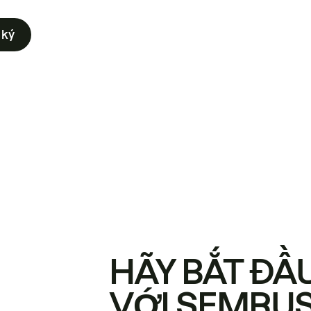
 ký
HÃY BẮT ĐẦ
VỚI SEMRU