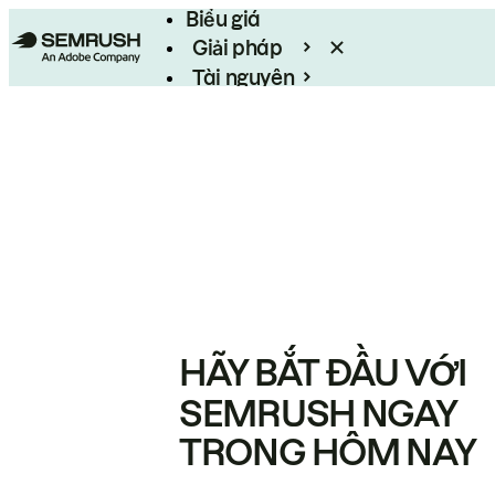
Biểu giá
Giải pháp
Tài nguyên
Enterprise
HÃY BẮT ĐẦU VỚI
SEMRUSH NGAY
TRONG HÔM NAY