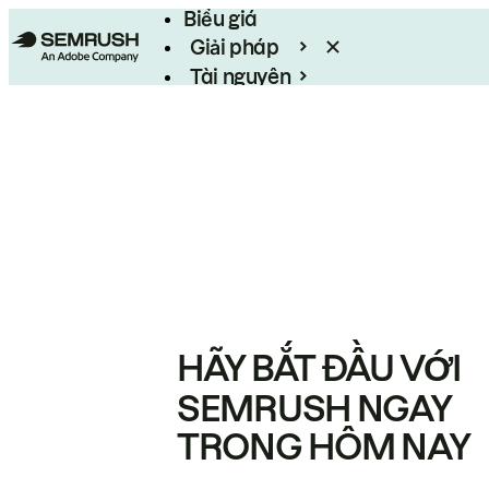
Biểu giá
Giải pháp
Tài nguyên
Enterprise
HÃY BẮT ĐẦU VỚI
SEMRUSH NGAY
TRONG HÔM NAY