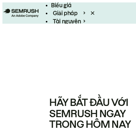
Biểu giá
Giải pháp
Tài nguyên
Enterprise
HÃY BẮT ĐẦU VỚI
SEMRUSH NGAY
TRONG HÔM NAY