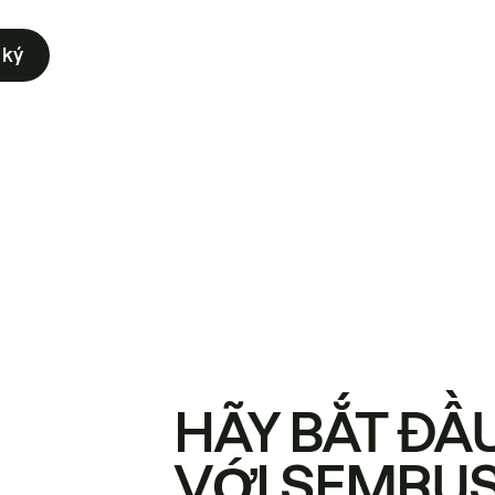
 ký
HÃY BẮT ĐẦ
VỚI SEMRU