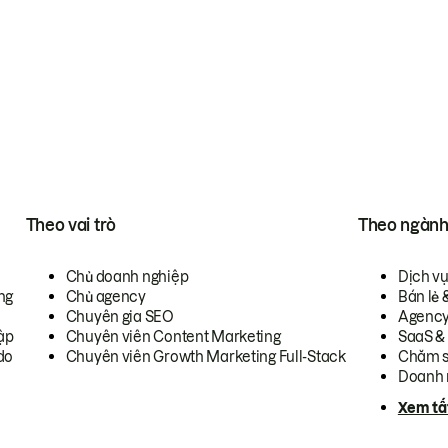
Theo vai trò
Theo ngàn
Chủ doanh nghiệp
Dịch v
ng
Chủ agency
Bán lẻ 
Chuyên gia SEO
Agenc
ập
Chuyên viên Content Marketing
SaaS &
do
Chuyên viên Growth Marketing Full-Stack
Chăm s
Doanh 
Xem tấ