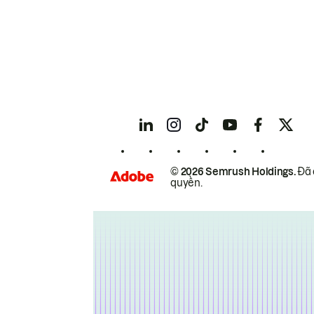
© 2026 Semrush Holdings.
Đã 
quyền.