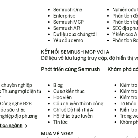
Semrush One
Nghiên cứu 
Enterprise
Phân tích đố
Semrush MCP
Phân tích th
Semrush API
SEO địa phư
Dữ liệu của chúng tôi
Ý kiến của A
Yêu cầu demo
Phân tích B
KẾT NỐI SEMRUSH MCP VỚI AI
Dữ liệu về lưu lượng truy cập, độ hiển thị 
h
Phát triển cùng Semrush
Khám phá cá
ụ chuyên nghiệp
Blog
Kiểm tra 
& Thương mại điện tử
Cơ sở kiến thức
Kiểm tra
y
Học viện
Kiểm tra
 Công nghệ B2B
Câu chuyên thành công
Từ khóa
óc sức khỏe
Chỉ số Độ hiển thị AI
Kiểm tra
nghiệp địa phương
Hội thảo trực tuyến
Trang we
Tin tức
Khám ph
t cả ngành
MUA VÉ NGAY