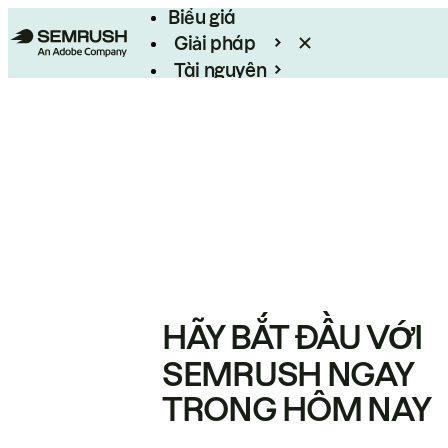
Biểu giá
Giải pháp
Tài nguyên
Enterprise
HÃY BẮT ĐẦU VỚI
SEMRUSH NGAY
TRONG HÔM NAY