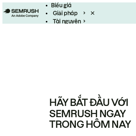
Biểu giá
Giải pháp
Tài nguyên
Enterprise
HÃY BẮT ĐẦU VỚI
SEMRUSH NGAY
TRONG HÔM NAY