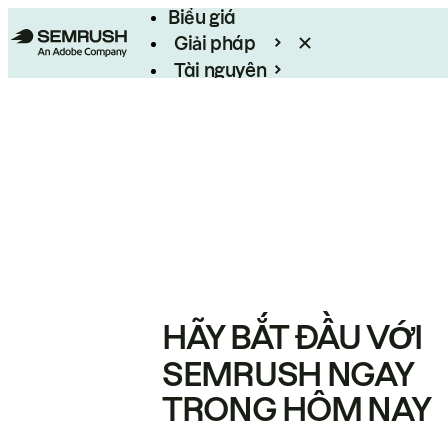
Biểu giá
Giải pháp
Tài nguyên
Enterprise
HÃY BẮT ĐẦU VỚI
SEMRUSH NGAY
TRONG HÔM NAY