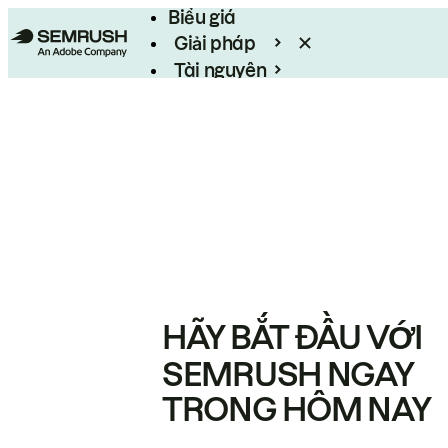
Biểu giá
Giải pháp
Tài nguyên
Enterprise
HÃY BẮT ĐẦU VỚI
SEMRUSH NGAY
TRONG HÔM NAY