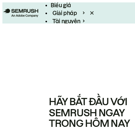
Biểu giá
Giải pháp
Tài nguyên
Enterprise
HÃY BẮT ĐẦU VỚI
SEMRUSH NGAY
TRONG HÔM NAY