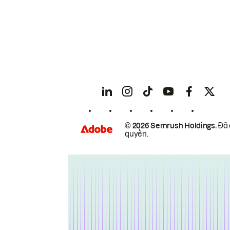
© 2026 Semrush Holdings.
Đã 
quyền.