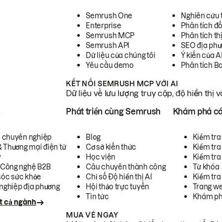
Semrush One
Nghiên cứu 
Enterprise
Phân tích đố
Semrush MCP
Phân tích th
Semrush API
SEO địa phư
Dữ liệu của chúng tôi
Ý kiến của A
Yêu cầu demo
Phân tích B
KẾT NỐI SEMRUSH MCP VỚI AI
Dữ liệu về lưu lượng truy cập, độ hiển thị 
h
Phát triển cùng Semrush
Khám phá cá
ụ chuyên nghiệp
Blog
Kiểm tra 
& Thương mại điện tử
Cơ sở kiến thức
Kiểm tra
y
Học viện
Kiểm tra
 Công nghệ B2B
Câu chuyên thành công
Từ khóa
óc sức khỏe
Chỉ số Độ hiển thị AI
Kiểm tra
nghiệp địa phương
Hội thảo trực tuyến
Trang we
Tin tức
Khám ph
t cả ngành
MUA VÉ NGAY