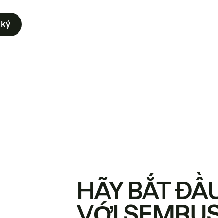
 ký
HÃY BẮT ĐẦ
VỚI SEMRU