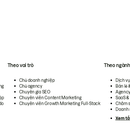
Theo vai trò
Theo ngàn
Chủ doanh nghiệp
Dịch v
ng
Chủ agency
Bán lẻ 
Chuyên gia SEO
Agenc
ập
Chuyên viên Content Marketing
SaaS &
do
Chuyên viên Growth Marketing Full-Stack
Chăm s
Doanh 
Xem tấ