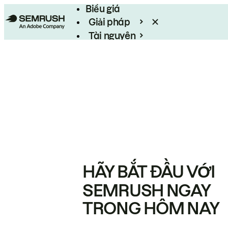
Biểu giá
Giải pháp
Tài nguyên
Enterprise
HÃY BẮT ĐẦU VỚI
SEMRUSH NGAY
TRONG HÔM NAY