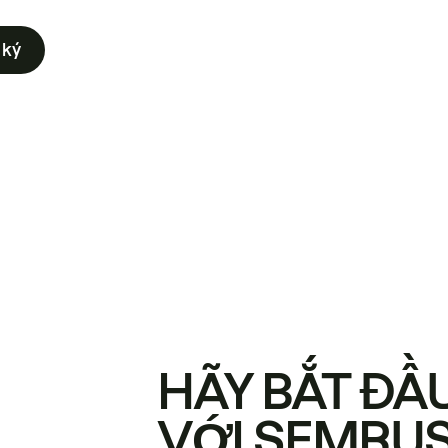
 ký
HÃY BẮT ĐẦ
VỚI SEMRU