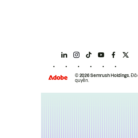
© 2026 Semrush Holdings.
Đã 
quyền.