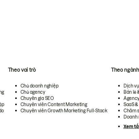
Theo vai trò
Theo ngàn
Chủ doanh nghiệp
Dịch v
ng
Chủ agency
Bán lẻ 
Chuyên gia SEO
Agenc
ập
Chuyên viên Content Marketing
SaaS &
do
Chuyên viên Growth Marketing Full-Stack
Chăm s
Doanh 
Xem tấ