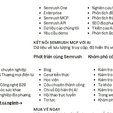
Semrush One
Nghiên cứu 
Enterprise
Phân tích đố
Semrush MCP
Phân tích th
Semrush API
SEO địa phư
Dữ liệu của chúng tôi
Ý kiến của A
Yêu cầu demo
Phân tích B
KẾT NỐI SEMRUSH MCP VỚI AI
Dữ liệu về lưu lượng truy cập, độ hiển thị 
h
Phát triển cùng Semrush
Khám phá cá
ụ chuyên nghiệp
Blog
Kiểm tra 
& Thương mại điện tử
Cơ sở kiến thức
Kiểm tra
y
Học viện
Kiểm tra
 Công nghệ B2B
Câu chuyên thành công
Từ khóa
óc sức khỏe
Chỉ số Độ hiển thị AI
Kiểm tra
nghiệp địa phương
Hội thảo trực tuyến
Trang we
Tin tức
Khám ph
t cả ngành
MUA VÉ NGAY