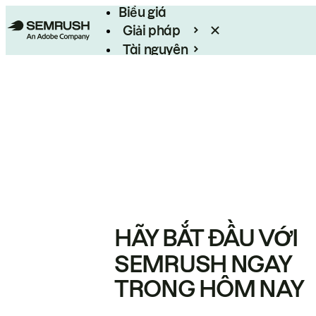
Biểu giá
Giải pháp
Tài nguyên
Enterprise
HÃY BẮT ĐẦU VỚI
SEMRUSH NGAY
TRONG HÔM NAY