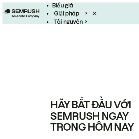
Biểu giá
Giải pháp
Tài nguyên
Enterprise
HÃY BẮT ĐẦU VỚI
SEMRUSH NGAY
TRONG HÔM NAY