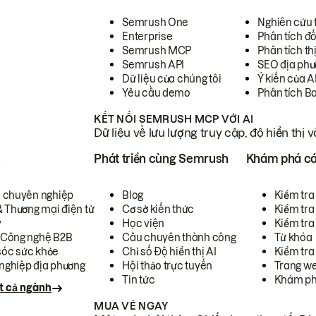
Semrush One
Nghiên cứu 
Enterprise
Phân tích đố
Semrush MCP
Phân tích th
Semrush API
SEO địa phư
Dữ liệu của chúng tôi
Ý kiến của A
Yêu cầu demo
Phân tích B
KẾT NỐI SEMRUSH MCP VỚI AI
Dữ liệu về lưu lượng truy cập, độ hiển thị 
h
Phát triển cùng Semrush
Khám phá cá
ụ chuyên nghiệp
Blog
Kiểm tra 
& Thương mại điện tử
Cơ sở kiến thức
Kiểm tra
y
Học viện
Kiểm tra
 Công nghệ B2B
Câu chuyên thành công
Từ khóa
óc sức khỏe
Chỉ số Độ hiển thị AI
Kiểm tra
nghiệp địa phương
Hội thảo trực tuyến
Trang we
Tin tức
Khám ph
t cả ngành
MUA VÉ NGAY