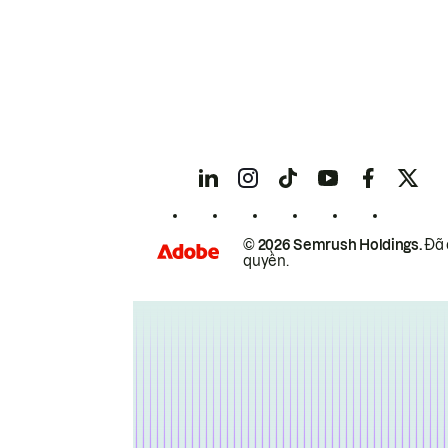
© 2026 Semrush Holdings.
Đã 
quyền.