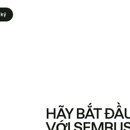
 ký
HÃY BẮT ĐẦ
VỚI SEMRU