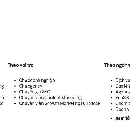
Theo vai trò
Theo ngàn
Chủ doanh nghiệp
Dịch v
ng
Chủ agency
Bán lẻ 
Chuyên gia SEO
Agenc
ập
Chuyên viên Content Marketing
SaaS &
do
Chuyên viên Growth Marketing Full-Stack
Chăm s
Doanh 
Xem tấ