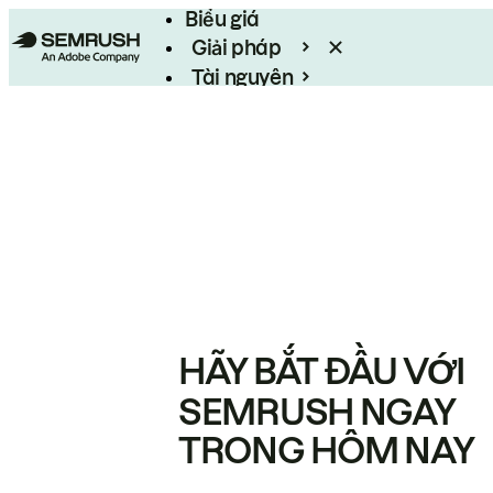
Biểu giá
Giải pháp
Tài nguyên
Enterprise
HÃY BẮT ĐẦU VỚI
SEMRUSH NGAY
TRONG HÔM NAY