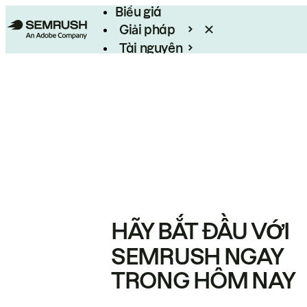
Biểu giá
Giải pháp
Tài nguyên
Enterprise
HÃY BẮT ĐẦU VỚI
SEMRUSH NGAY
TRONG HÔM NAY