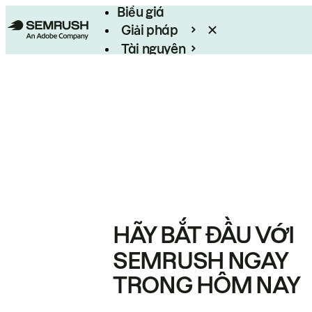
Biểu giá
Giải pháp
Tài nguyên
Enterprise
HÃY BẮT ĐẦU VỚI
SEMRUSH NGAY
TRONG HÔM NAY