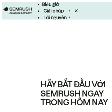
Biểu giá
Giải pháp
Tài nguyên
Enterprise
HÃY BẮT ĐẦU VỚI
SEMRUSH NGAY
TRONG HÔM NAY