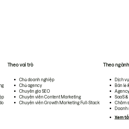
Theo vai trò
Theo ngàn
Chủ doanh nghiệp
Dịch v
ng
Chủ agency
Bán lẻ 
Chuyên gia SEO
Agenc
ập
Chuyên viên Content Marketing
SaaS &
do
Chuyên viên Growth Marketing Full-Stack
Chăm s
Doanh 
Xem tấ