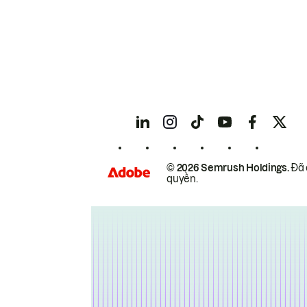
© 2026 Semrush Holdings.
Đã 
quyền.