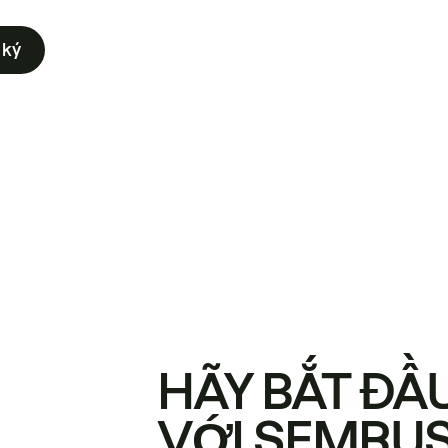
 ký
HÃY BẮT ĐẦ
VỚI SEMRU