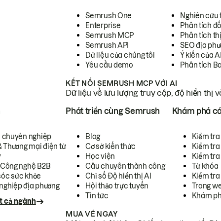
Semrush One
Nghiên cứu 
Enterprise
Phân tích đố
Semrush MCP
Phân tích th
Semrush API
SEO địa phư
Dữ liệu của chúng tôi
Ý kiến của A
Yêu cầu demo
Phân tích B
KẾT NỐI SEMRUSH MCP VỚI AI
Dữ liệu về lưu lượng truy cập, độ hiển thị 
h
Phát triển cùng Semrush
Khám phá cá
ụ chuyên nghiệp
Blog
Kiểm tra 
& Thương mại điện tử
Cơ sở kiến thức
Kiểm tra
y
Học viện
Kiểm tra
 Công nghệ B2B
Câu chuyên thành công
Từ khóa
óc sức khỏe
Chỉ số Độ hiển thị AI
Kiểm tra
nghiệp địa phương
Hội thảo trực tuyến
Trang we
Tin tức
Khám ph
t cả ngành
MUA VÉ NGAY